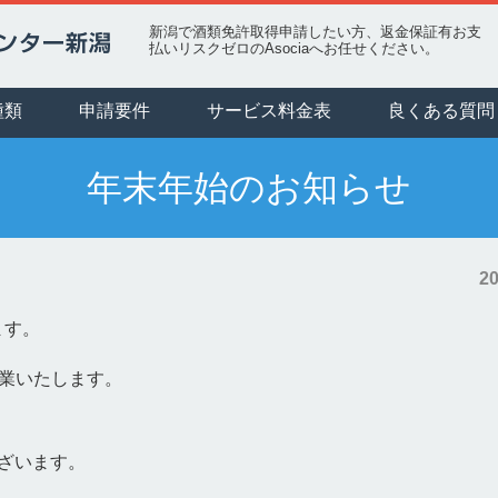
新潟で酒類免許取得申請したい方、返金保証有お支
払いリスクゼロのAsociaへお任せください。
種類
申請要件
サービス料金表
良くある質問
年末年始のお知らせ
20
ます。
で休業いたします。
。
ざいます。
。