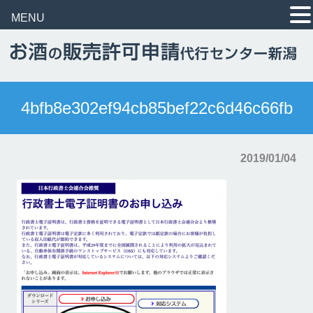
MENU
4bfb8e302ef94cb85bef22c6d46c66fb
2019/01/04